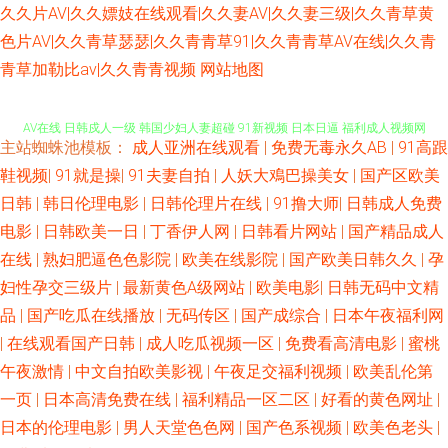
久久片AV|久久嫖妓在线观看|久久妻AV|久久妻三级|久久青草黄
色片AV|久久青草瑟瑟|久久青青草91|久久青青草AV在线|久久青
青草加勒比av|久久青青视频
网站地图
免费的肏屄网址 国产福利夜 丁香五香天堂网 伊人干B 欧美操欧美 变态另类
AV在线 日韩戍人一级 韩国少妇人妻超碰 91新视频 日本日逼 福利成人视频网
主站蜘蛛池模板：
成人亚洲在线观看
|
免费无毒永久AB
|
91高跟
最新资源AV 日本男女网站 国产另类综合 91红杏 欧洲狠艹 国产精品久久成人
鞋视频
|
91就是操
|
91夫妻自拍
|
人妖大鳮巴操美女
|
国产区欧美
日韩
|
韩日伦理电影
|
日韩伦理片在线
|
91撸大师
|
日韩成人免费
自拍AV网 狼友激情网站 超碰人妻人射 五月激情图片 韩国福利影院 91沙发视
电影
|
日韩欧美一日
|
丁香伊人网
|
日韩看片网站
|
国产精品成人
在线
|
熟妇肥逼色色影院
|
欧美在线影院
|
国产欧美日韩久久
|
孕
频 日韩城人网站 黄色午夜理论 91麻豆国产蜜臀 欧洲激情人妻 成人五月天社
妇性孕交三级片
|
最新黄色A级网站
|
欧美电影
|
日韩无码中文精
品
|
国产吃瓜在线播放
|
无码传区
|
国产成综合
|
日本午夜福利网
区 91巨乳黑丝美女 日本韩国毛片 国产ts伪娘 91部免费电影 日韩成人网址
|
在线观看国产日韩
|
成人吃瓜视频一区
|
免费看高清电影
|
蜜桃
午夜激情
|
中文自拍欧美影视
|
午夜足交福利视频
|
欧美乱伦第
成人午夜性剧场 伊人黄色在线播放 久久撸免费 91网站男男 四虎精品91 精品
一页
|
日本高清免费在线
|
福利精品一区二区
|
好看的黄色网址
|
韩国操逼 另类排泄av AV网址无码 四虎影院国产精品 精品导航 97资源超碰
日本的伦理电影
|
男人天堂色色网
|
国产色系视频
|
欧美色老头
|