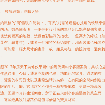
壁燈營造氛圍光，光線的層次極大地豐富了簡約空間的質感。
、 裝飾細節：點睛之筆
約風格的“簡”體現在硬裝上，而“約”則需通過精心挑選的軟裝來
現內涵。效果圖表明，一兩件有設計感的單品足以點亮整個客廳
一塊幾何圖案的地毯、幾個色彩協調的抱枕、一盆高大的綠植（
琴葉榕、龜背竹），或者一件獨特的藝術擺件。墻面裝飾也極其
制，可能是一幅大尺寸的畫作，或一組風格統一的照片墻，避免
亂。
回顧2017年房天下裝修效果圖中的現代簡約小客廳案例，其核心
想依然適用于今日：通過克制的色彩、功能化的家具、通透的布
局、豐富的材質對比以及畫龍點睛的裝飾，在有限的空間內創造
無限的生活可能。它追求的不僅是一種視覺風格，更是一種高效
舒適、回歸本真的生活態度。對于正在規劃小客廳裝修的業主而
言，這些經典設計思路仍是值得借鑒的寶貴財富。