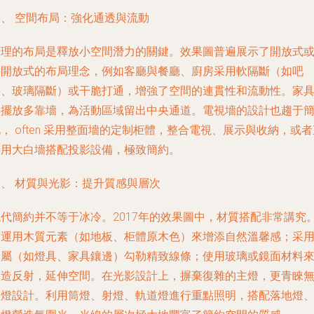
三、 空間布局：強化通透與流動
合理的布局是釋放小空間潛力的關鍵。效果圖普遍展示了開放式
半開放式的布局理念，例如客廳與餐廳、廚房采用軟隔斷（如吧
臺、玻璃隔斷）或干脆打通，增強了空間的連貫性和流動性。家
的擺放多靠墻，為活動區域留出中央通道。電視墻的設計也趨于
， often 采用整面墻的定制柜體，整合電視、展示與收納，或者
接用大白墻搭配投影設備，極致簡約。
四、 材質與光影：提升質感與層次
現代簡約并不等于冰冷。2017年的效果圖中，材質搭配非常講究
常運用木質元素（如地板、柜體原木色）來增添自然溫馨感；采
金屬（如燈具、家具鑲邊）勾勒精致線條；使用玻璃或鏡面材料
創造反射，延伸空間。在光影設計上，摒棄復雜的主燈，更青睞
主燈設計。利用筒燈、射燈、軌道燈進行重點照明，搭配落地燈