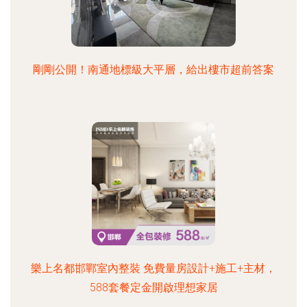
剛剛公開！南通地標級大平層，給出樓市超前答案
樂上名都邯鄲室內整裝 免費量房設計+施工+主材，
588套餐定金開啟理想家居