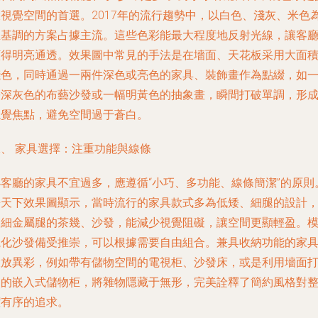
大視覺空間的首選。2017年的流行趨勢中，以白色、淺灰、米色
主基調的方案占據主流。這些色彩能最大程度地反射光線，讓客
顯得明亮通透。效果圖中常見的手法是在墻面、天花板采用大面
淺色，同時通過一兩件深色或亮色的家具、裝飾畫作為點綴，如
張深灰色的布藝沙發或一幅明黃色的抽象畫，瞬間打破單調，形
視覺焦點，避免空間過于蒼白。
二、 家具選擇：注重功能與線條
小客廳的家具不宜過多，應遵循“小巧、多功能、線條簡潔”的原則
房天下效果圖顯示，當時流行的家具款式多為低矮、細腿的設計
如細金屬腿的茶幾、沙發，能減少視覺阻礙，讓空間更顯輕盈。
塊化沙發備受推崇，可以根據需要自由組合。兼具收納功能的家
大放異彩，例如帶有儲物空間的電視柜、沙發床，或是利用墻面
造的嵌入式儲物柜，將雜物隱藏于無形，完美詮釋了簡約風格對
潔有序的追求。