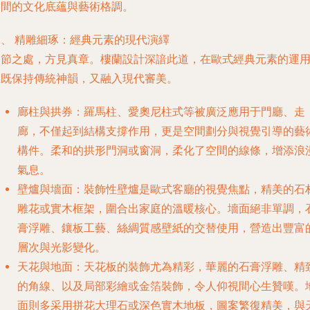
空間的文化底蘊與藝術格調。
二、 精雕細琢：經典元素的現代演繹
細節之處，方見真章。樓蘭設計深諳此道，在歐式經典元素的運
上既保持傳統神韻，又融入現代審美。
廊柱與拱券
：羅馬柱、愛奧尼柱式等被廣泛應用于門廳、走
廊，不僅起到結構支撐作用，更是空間劃分與視覺引導的藝
構件。柔和的拱形門洞或窗洞，柔化了空間的線條，增添浪
氣息。
壁爐與墻面
：裝飾性壁爐是歐式客廳的視覺焦點，精美的石
雕花或實木框架，圍合出家庭的溫暖核心。墻面絕非單調，
膏浮雕、鑲板工藝、絲綢質感壁紙的交替使用，營造出豐富
層次與光影變化。
天花與地面
：天花板的裝飾尤為精彩，華麗的石膏浮雕、精
的角線、以及局部彩繪或金箔裝飾，令人仰視間心生贊嘆。
面則多采用拼花大理石或深色實木地板，圖案繁復精美，與