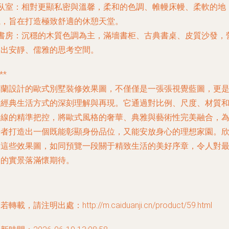
臥室
：相對更顯私密與溫馨，柔和的色調、帷幔床幔、柔軟的地
毯，旨在打造極致舒適的休憩天堂。
書房
：沉穩的木質色調為主，滿墻書柜、古典書桌、皮質沙發，
造出安靜、儒雅的思考空間。
**
樓蘭設計的歐式別墅裝修效果圖，不僅僅是一張張視覺藍圖，更
對經典生活方式的深刻理解與再現。它通過對比例、尺度、材質
光線的精準把控，將歐式風格的奢華、典雅與藝術性完美融合，
居者打造出一個既能彰顯身份品位，又能安放身心的理想家園。
賞這些效果圖，如同預覽一段關于精致生活的美好序章，令人對
終的實景落滿懷期待。
若轉載，請注明出處：http://m.caiduanji.cn/product/59.html