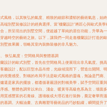
歐式風格，以其恢弘的氣度、精致的細節和濃郁的藝術氣息，始
是高端別墅裝修設計的經典選擇。當“樓蘭設計”將匠心與歐式美學
結合，所呈現出的別墅空間，便超越了單純的居住功能，升華為
場穿越時空的藝術之旅。以下，讓我們一同走進樓蘭設計打造的
式別墅效果圖，領略其室內裝飾裝修的非凡魅力。
一、 恢弘氣度：空間格局與整體基調
樓蘭設計的歐式別墅，首先在空間格局上便展現出非凡氣度。挑
的客廳設計，配以巨型水晶吊燈，光線傾瀉而下，營造出開闊、
亮的視覺感受。對稱的布局手法是歐式風格的靈魂，無論是門廊
壁爐還是家具的擺放，都遵循著嚴謹的對稱美學，賦予空間莊重
秩序感。整體色調常以米白、淺金、暖黃等高級色系為主，墻面
采用質感豐富的石膏線、護墻板或大理石進行裝飾，奠定奢華而
馨的基調。大幅油畫、古典雕塑等藝術品的巧妙點綴，瞬間提升