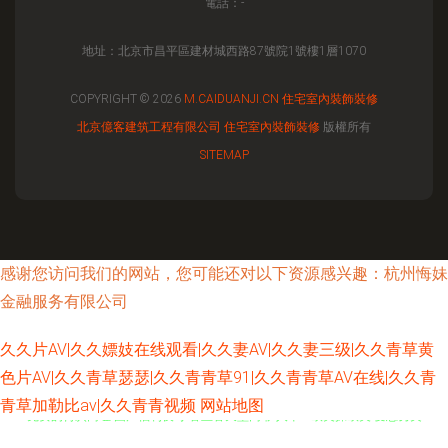
電話：-
地址：北京市昌平區建材城西路87號院1號樓1層1070
COPYRIGHT © 2026
M.CAIDUANJI.CN
住宅室內裝飾裝修
北京億客建筑工程有限公司
住宅室內裝飾裝修
版權所有
SITEMAP
感谢您访问我们的网站，您可能还对以下资源感兴趣：杭州悔妹
金融服务有限公司
久久片AV|久久嫖妓在线观看|久久妻AV|久久妻三级|久久青草黄
色片AV|久久青草瑟瑟|久久青青草91|久久青青草AV在线|久久青
青草加勒比av|久久青青视频
网站地图
免费的肏屄网址 国产福利夜 丁香五香天堂网 伊人干B 欧美操欧美 变态另类