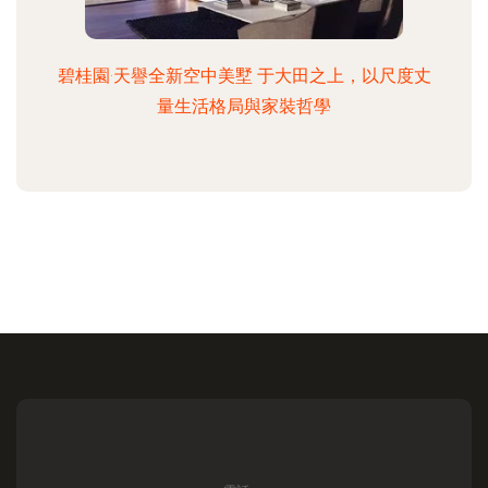
碧桂園·天譽全新空中美墅 于大田之上，以尺度丈
量生活格局與家裝哲學