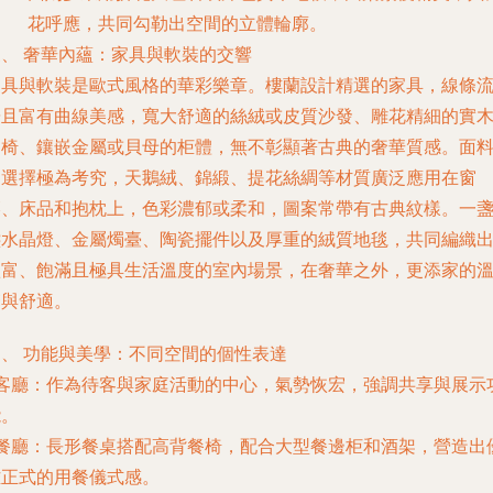
花呼應，共同勾勒出空間的立體輪廓。
三、 奢華內蘊：家具與軟裝的交響
家具與軟裝是歐式風格的華彩樂章。樓蘭設計精選的家具，線條
暢且富有曲線美感，寬大舒適的絲絨或皮質沙發、雕花精細的實
桌椅、鑲嵌金屬或貝母的柜體，無不彰顯著古典的奢華質感。面
的選擇極為考究，天鵝絨、錦緞、提花絲綢等材質廣泛應用在窗
簾、床品和抱枕上，色彩濃郁或柔和，圖案常帶有古典紋樣。一
盞水晶燈、金屬燭臺、陶瓷擺件以及厚重的絨質地毯，共同編織
豐富、飽滿且極具生活溫度的室內場景，在奢華之外，更添家的
馨與舒適。
四、 功能與美學：不同空間的個性表達
客廳
：作為待客與家庭活動的中心，氣勢恢宏，強調共享與展示
能。
餐廳
：長形餐桌搭配高背餐椅，配合大型餐邊柜和酒架，營造出
雅正式的用餐儀式感。