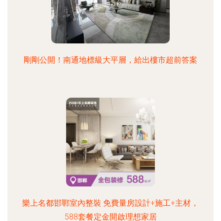
剛剛公開！南通地標級大平層，給出樓市超前答案
樂上名都邯鄲室內整裝 免費量房設計+施工+主材，
588套餐定金開啟理想家居